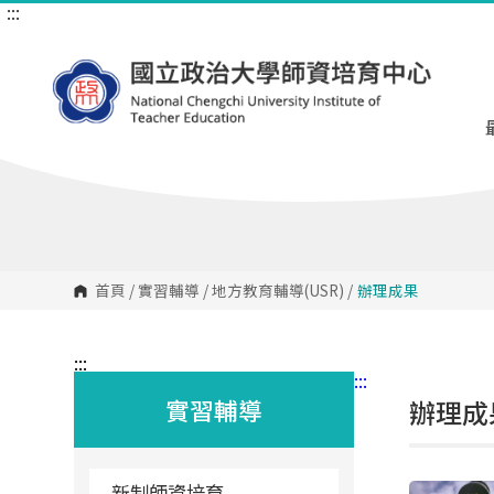
:::
跳
到
主
要
內
容
區
塊
首頁
/
實習輔導
/
地方教育輔導(USR)
/
辦理成果
:::
:::
實習輔導
辦理成
新制師資培育