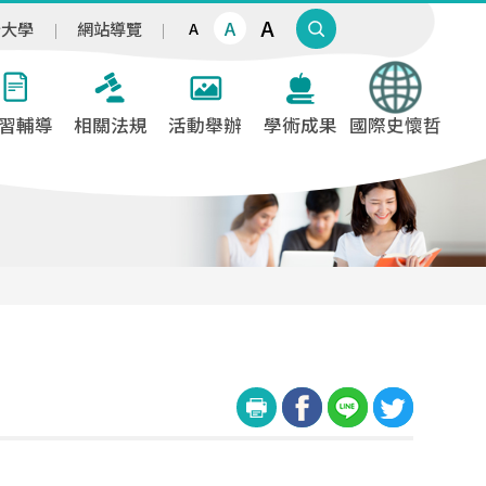
A
A
治大學
網站導覽
A
習輔導
相關法規
活動舉辦
學術成果
國際史懷哲