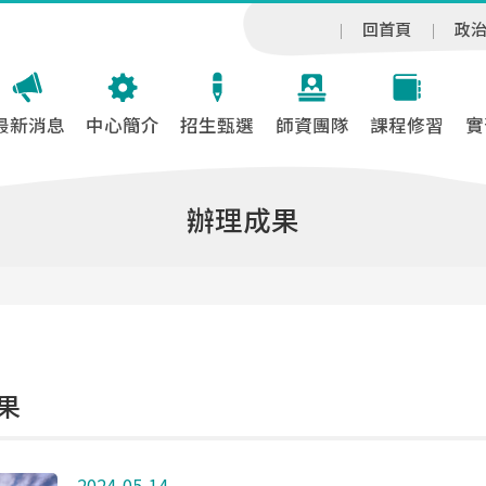
回首頁
政
最新消息
中心簡介
招生甄選
師資團隊
課程修習
實
辦理成果
果
2024-05-14