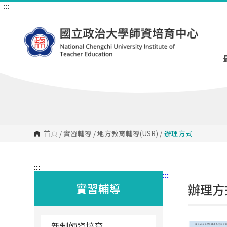
:::
跳
到
主
要
內
容
區
塊
首頁
/
實習輔導
/
地方教育輔導(USR)
/
辦理方式
:::
:::
實習輔導
辦理方
新制師資培育