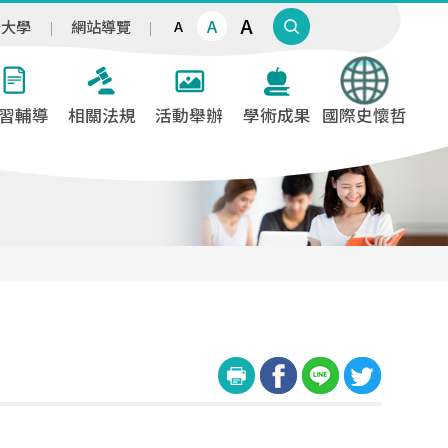
A
A
治大學
網站導覽
A
習輔導
相關法規
活動舉辦
學術成果
國際史懷哲