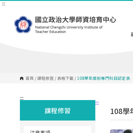
:::
跳
到
主
要
內
容
區
塊
首頁
/
課程修習
/
表格下載
/
108學年度前專門科目認定表
:::
:::
課程修習
108
注意事項