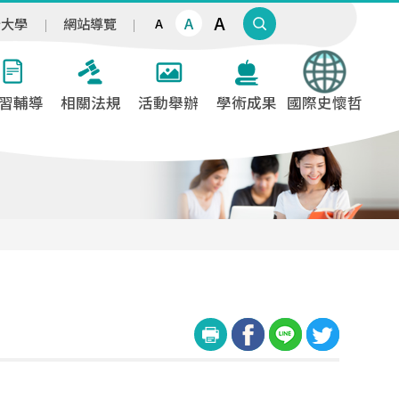
A
A
治大學
網站導覽
A
習輔導
相關法規
活動舉辦
學術成果
國際史懷哲