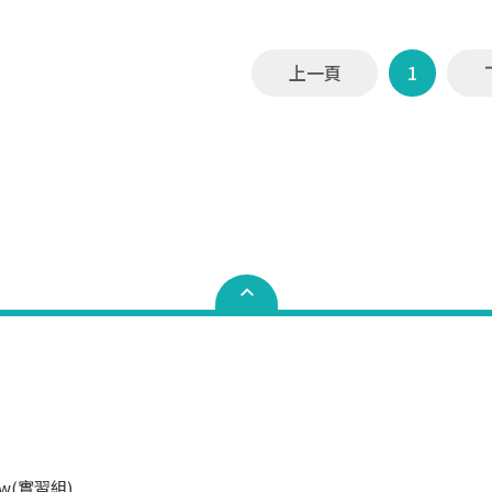
上一頁
1
.tw(實習組)