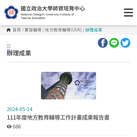
跳
到
主
要
內
容
首頁
/
實習輔導
/
地方教育輔導(USR)
/
辦理成果
區
塊
:::
:::
辦理成果
2024-05-14
111年度地方教育輔導工作計畫成果報告書
686