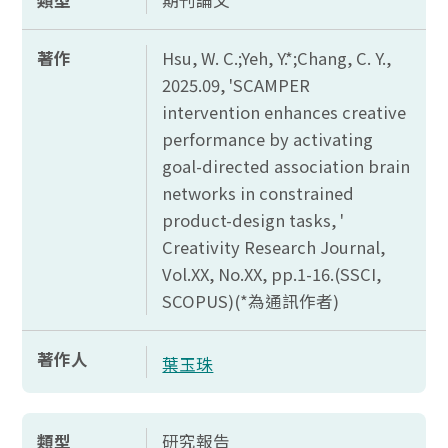
類型
期刊論文
著作
Hsu, W. C.;Yeh, Y.*;Chang, C. Y.,
2025.09, 'SCAMPER
intervention enhances creative
performance by activating
goal-directed association brain
networks in constrained
product-design tasks, '
Creativity Research Journal,
Vol.XX, No.XX, pp.1-16.(SSCI,
SCOPUS)(*
為通訊作者)
著作人
葉玉珠
類型
研究報告