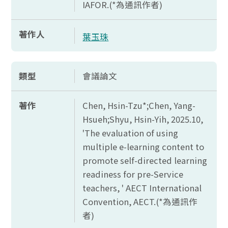
IAFOR.(*
為通訊作者)
著作人
葉玉珠
類型
會議論文
著作
Chen, Hsin-Tzu*;Chen, Yang-
Hsueh;Shyu, Hsin-Yih, 2025.10,
'The evaluation of using
multiple e-learning content to
promote self-directed learning
readiness for pre-Service
teachers, ' AECT International
Convention, AECT.(*
為通訊作
者)