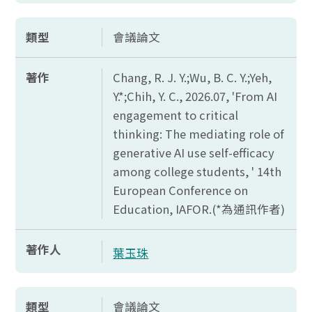
類型
會議論文
著作
Chang, R. J. Y.;Wu, B. C. Y.;Yeh,
Y.*;Chih, Y. C., 2026.07, 'From AI
engagement to critical
thinking: The mediating role of
generative AI use self-efficacy
among college students, ' 14th
European Conference on
Education, IAFOR.(*
為通訊作者)
著作人
葉玉珠
類型
會議論文