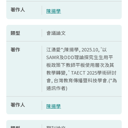
著作人
陳揚學
類型
會議論文
著作
江湧愛*;陳揚學, 2025.10, '以
SAMR
及
DDD
理論探究生生用平
板政策下教師平板使用層次及其
教學轉變, '
TAECT 2025
學術研討
會, 台灣教育傳播暨科技學會.(*為
通訊作者)
著作人
陳揚學