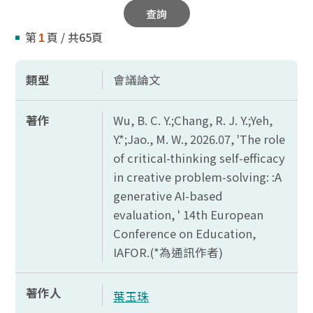
查詢
第
頁 / 共65頁
1
類型
會議論文
著作
Wu, B. C. Y.;Chang, R. J. Y.;Yeh,
Y.*;Jao., M. W., 2026.07, 'The role
of critical-thinking self-efficacy
in creative problem-solving: :A
generative AI-based
evaluation, ' 14th European
Conference on Education,
IAFOR.(*
為通訊作者)
著作人
葉玉珠