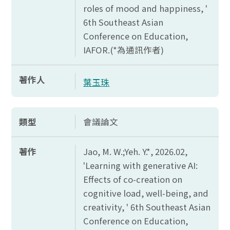
roles of mood and happiness, '
6th Southeast Asian
Conference on Education,
IAFOR.(*
為通訊作者)
著作人
葉玉珠
類型
會議論文
著作
Jao, M. W.;Yeh. Y.*, 2026.02,
'Learning with generative AI:
Effects of co-creation on
cognitive load, well-being, and
creativity, ' 6th Southeast Asian
Conference on Education,