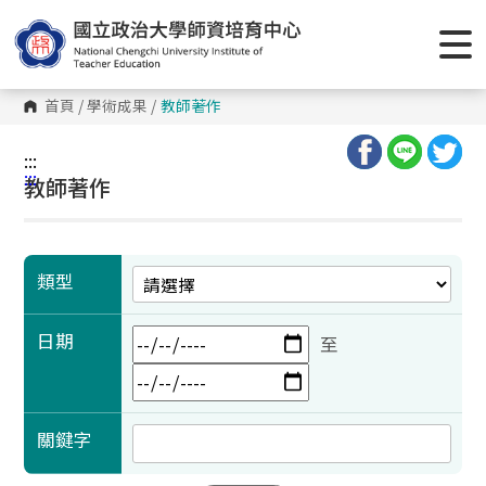
跳
到
主
要
內
容
首頁
/
學術成果
/
教師著作
區
塊
:::
:::
教師著作
類型
日期
至
關鍵字