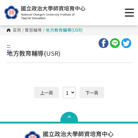
跳
到
主
要
內
容
首頁
/
實習輔導
/
地方教育輔導(
USR)
區
塊
:::
:::
地方教育輔導(
USR)
上一頁
下一頁