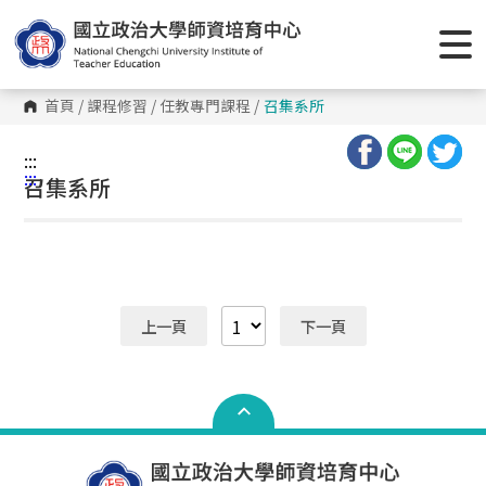
跳
到
主
要
內
容
首頁
/
課程修習
/
任教專門課程
/
召集系所
區
塊
:::
:::
召集系所
上一頁
下一頁