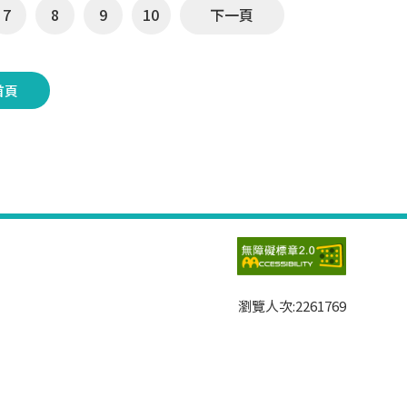
7
8
9
10
下一頁
首頁
瀏覽人次:
2261769