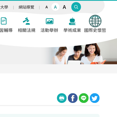
A
A
治大學
網站導覽
A
習輔導
相關法規
活動舉辦
學術成果
國際史懷哲