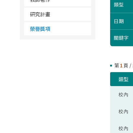
類型
研究計畫
日期
榮譽獎項
關鍵字
第
頁 /
1
類型
校內
校內
校內