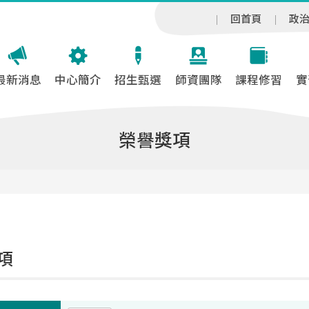
回首頁
政
最新消息
中心簡介
招生甄選
師資團隊
課程修習
實
榮譽獎項
項