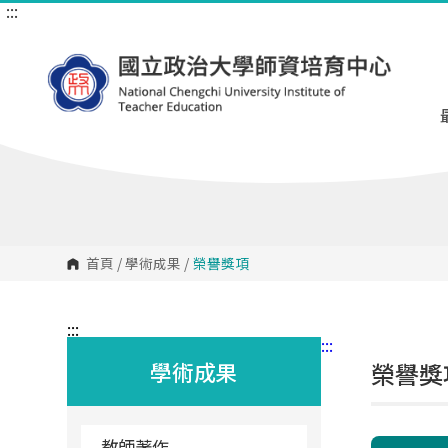
:::
跳
到
主
要
內
容
區
塊
首頁
/
學術成果
/
榮譽獎項
:::
:::
學術成果
榮譽獎
教師著作