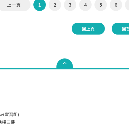
上一頁
1
2
3
4
5
6
回上頁
回
.tw(實習組)
井塘樓三樓