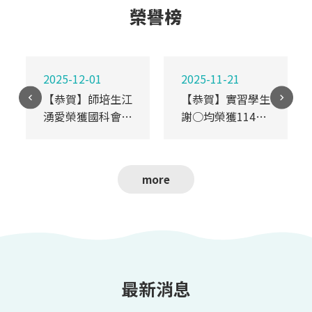
榮譽榜
2025-12-01
2025-11-21
【恭賀】師培生江
【恭賀】實習學生
湧愛榮獲國科會
謝○均榮獲114年
「113年度大專學
素養導向課室評量
生研究計畫」研究
工具設計選拔活動
創作獎
佳作
more