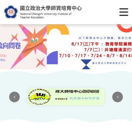
跳
到
主
要
內
容
區
塊