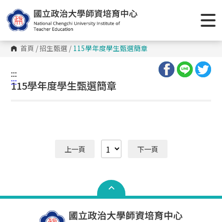
跳
到
主
要
內
容
首頁
/
招生甄選
/
115學年度學生甄選簡章
區
塊
:::
:::
115學年度學生甄選簡章
上一頁
下一頁