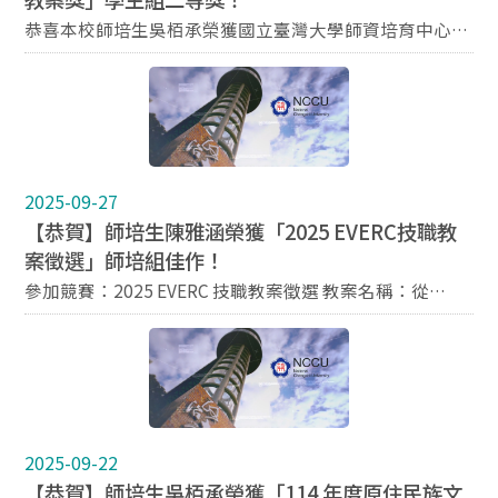
恭喜本校師培生吳栢承榮獲國立臺灣大學師資培育中心辦
理「114年度臺大Super教案獎」學生組 貳等獎，師資培
育中心全體師生同賀！ 教案主題：命運漂浮不定的社子
島：國中生也能聽懂的居住正義
2025-09-27
【恭賀】師培生陳雅涵榮獲「2025 EVERC技職教
案徵選」師培組佳作！
參加競賽：2025 EVERC 技職教案徵選 教案名稱：從
SDGs 議題關懷到跨域敘事──數位策展體驗 獎項：師培
組 佳作
2025-09-22
【恭賀】師培生吳栢承榮獲「114 年度原住民族文