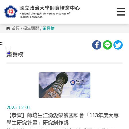
跳
到
主
要
內
容
首頁
/
招生甄選
/
榮譽榜
區
塊
:::
:::
:::
榮譽榜
2025-12-01
【恭賀】師培生江湧愛榮獲國科會「113年度大專
學生研究計畫」研究創作獎