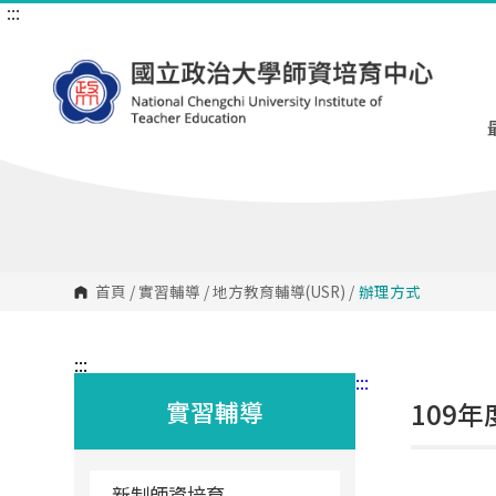
:::
跳
到
主
要
內
容
區
塊
首頁
/
實習輔導
/
地方教育輔導(USR)
/
辦理方式
:::
:::
實習輔導
109
新制師資培育