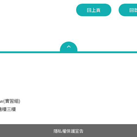
回上頁
回
.tw(實習組)
井塘樓三樓
隱私權保護宣告