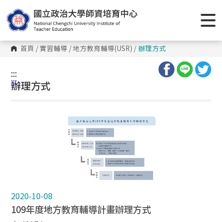
跳
到
主
要
內
容
首頁
/
實習輔導
/
地方教育輔導(USR)
/
辦理方式
區
塊
:::
:::
辦理方式
2020-10-08
109年度地方教育輔導計畫辦理方式