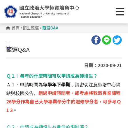
跳
到
主
要
內
容
首頁
/
招生甄選
/
甄選
Q&A
區
塊
:::
:::
甄選
Q&A
日期：2020-09-21
Ｑ１：每年的什麼時間可以申請成為師培生？
每學年下學期
Ａ１：申請時間為
，請密切注意師培中心網
錯過申請時間者、或考慮將教育專業課程
站與校園公告。
26學分作為自己大學畢業學分中的選修學分者，可參考Ｑ
1 3
。
Ｑ２：申請成為師培生有身分的限制嗎？