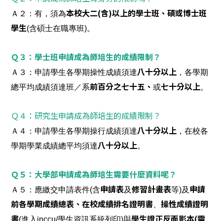
本校大二(含)以上的學士班、碩或博士班
Ａ２：有，須為
學生
(含碩士在職專班)。
Ｑ３：學士班申請成為師培生的成績限制？
八十分以上
Ａ３：申請學生各學期操性成績須達
，各學期
前百分之七十五、
七十分以上
總平均成績須達班／系
或
。
Ｑ４：研究生申請成為師培生的成績限制？
Ａ４：申請學生各學期操行成績須達
八十分以上
，在校各
學期學業成績總平均須達
八十分以上
。
Ｑ５：大學部申請成為師培生需要什麼資料呢？
申請表
修習計畫表
申請
Ａ５：應繳交申請表件(含
及
等)及
前各學期成績總表、在校成績排名證明書
操性成績證明
、
書
學生證正反面影本(需
(進入inccu/學生資訊系統列印)與