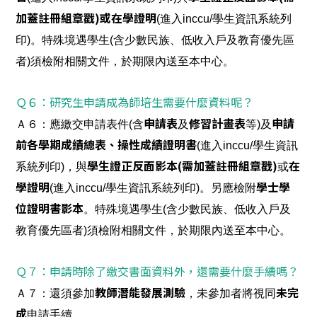
加蓋註冊組章戳)或在學證明
(進入inccu/學生資訊系統列
印)。特殊境遇學生(含少數民族、低收入戶及教育優先區
者)須檢附相關文件，於期限內送至本中心。
Ｑ６：研究生申請成為師培生需要什麼資料呢？
申請表
修習計畫表
申請
Ａ６：應繳交申請表件(含
及
等)及
前各學期成績總表、操性成績證明書
(進入inccu/學生資訊
學生證正反面影本(需加蓋註冊組章戳)
在
系統列印)，與
或
學證明
學士學
(進入inccu/學生資訊系統列印)。另應檢附
位證明書影本
。特殊境遇學生(含少數民族、低收入戶及
教育優先區者)須檢附相關文件，於期限內送至本中心。
Ｑ７：申請時除了繳交書面資料外，還需要什麼手續嗎？
Ａ７：還須參加
教師潛能發展測驗
，未參加者將視同
未完
成
申請手續。