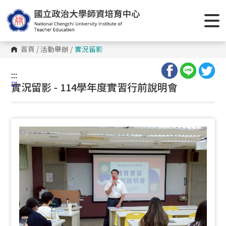
跳
到
主
要
內
容
首頁
/
活動舉辦
/
實況留影
區
塊
:::
:::
實況留影 - 114學年度實習行前說明會