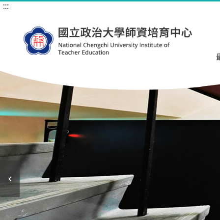
:::
跳
到
主
要
內
容
區
塊