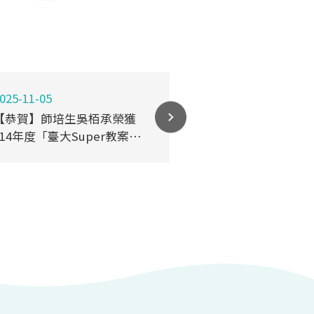
025-11-05
2025-09-27
【恭賀】師培生吳栢承榮獲
【恭賀】師培生
114年度「臺大Super教案
「2025 EVER
獎」學生組二等獎！
選」師培組佳作