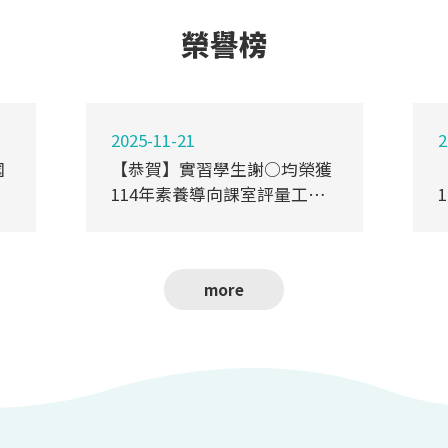
榮譽榜
2025-11-21
2
國
【恭賀】實習學生謝○均榮獲
114年素養導向課室評量工具
設計選拔活動佳作
more