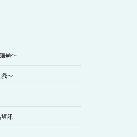
要錯過～
大戲～
名資訊