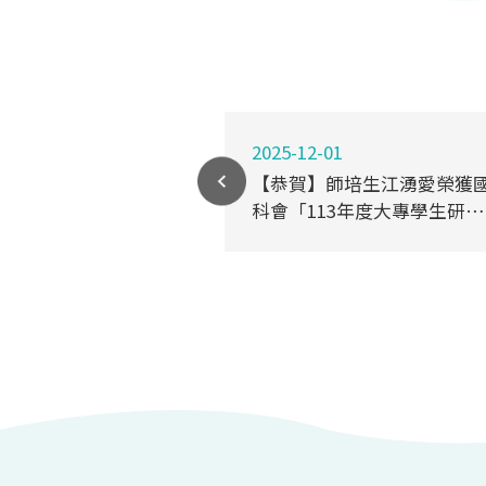
2025-12-01
培生徐新嵐等4人
【恭賀】師培生江湧愛榮獲
01年度《德智體
科會「113年度大專學生研究
念與實踐》教材教
計畫」研究創作獎
特優