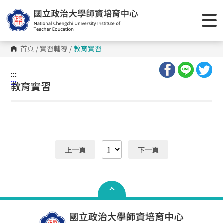
跳
到
主
要
內
容
首頁
/
實習輔導
/
教育實習
區
塊
:::
:::
教育實習
上一頁
下一頁