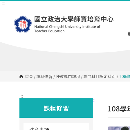
:::
跳
到
主
要
內
容
區
塊
首頁
/
課程修習
/
任教專門課程
/
專門科目認定科別
/
10
:::
:::
課程修習
108
注意事項