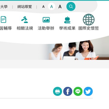
A
A
治大學
網站導覽
A
習輔導
相關法規
活動舉辦
學術成果
國際史懷哲