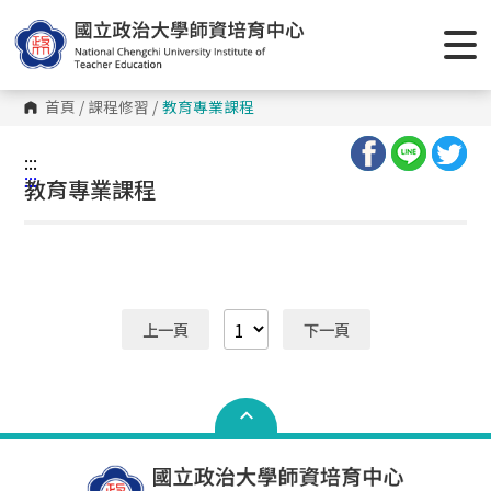
跳
到
主
要
內
容
首頁
/
課程修習
/
教育專業課程
區
塊
:::
:::
教育專業課程
上一頁
下一頁