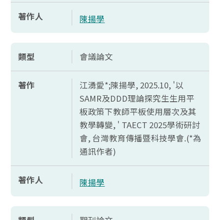
著作人
陳揚學
類型
會議論文
著作
江湧愛*;陳揚學, 2025.10, '以
SAMR
及
DDD
理論探究生生用平
板政策下教師平板使用層次及其
教學轉變, '
TAECT 2025
學術研討
會, 台灣教育傳播暨科技學會.(*為
通訊作者)
著作人
陳揚學