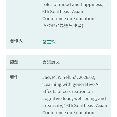
roles of mood and happiness, '
6th Southeast Asian
Conference on Education,
IAFOR.(*
為通訊作者)
著作人
葉玉珠
類型
會議論文
著作
Jao, M. W.;Yeh. Y.*, 2026.02,
'Learning with generative AI:
Effects of co-creation on
cognitive load, well-being, and
creativity, ' 6th Southeast Asian
Conference on Education,