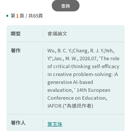
查詢
第
頁 / 共65頁
1
類型
會議論文
著作
Wu, B. C. Y.;Chang, R. J. Y.;Yeh,
Y.*;Jao., M. W., 2026.07, 'The role
of critical-thinking self-efficacy
in creative problem-solving: :A
generative AI-based
evaluation, ' 14th European
Conference on Education,
IAFOR.(*
為通訊作者)
著作人
葉玉珠