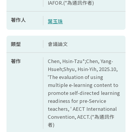
IAFOR.(*
為通訊作者)
著作人
葉玉珠
類型
會議論文
著作
Chen, Hsin-Tzu*;Chen, Yang-
Hsueh;Shyu, Hsin-Yih, 2025.10,
'The evaluation of using
multiple e-learning content to
promote self-directed learning
readiness for pre-Service
teachers, ' AECT International
Convention, AECT.(*
為通訊作
者)