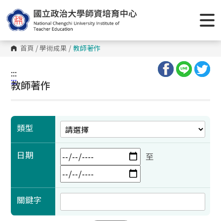
跳
到
主
要
內
容
首頁
/
學術成果
/
教師著作
區
塊
:::
:::
教師著作
類型
日期
至
關鍵字