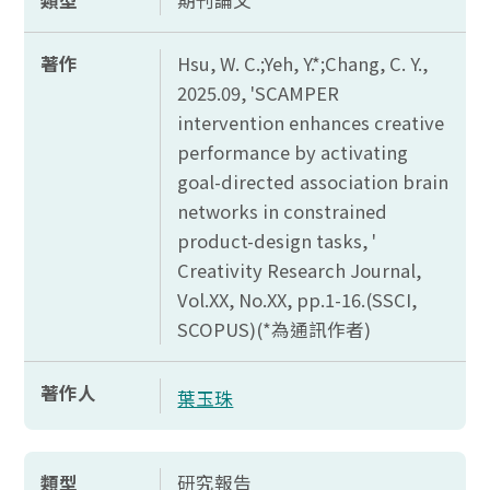
類型
期刊論文
著作
Hsu, W. C.;Yeh, Y.*;Chang, C. Y.,
2025.09, 'SCAMPER
intervention enhances creative
performance by activating
goal-directed association brain
networks in constrained
product-design tasks, '
Creativity Research Journal,
Vol.XX, No.XX, pp.1-16.(SSCI,
SCOPUS)(*
為通訊作者)
著作人
葉玉珠
類型
研究報告