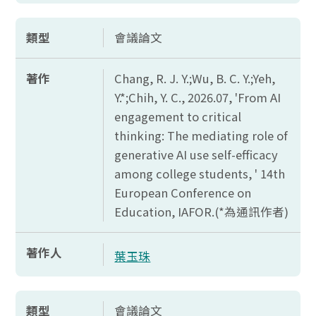
類型
會議論文
著作
Chang, R. J. Y.;Wu, B. C. Y.;Yeh,
Y.*;Chih, Y. C., 2026.07, 'From AI
engagement to critical
thinking: The mediating role of
generative AI use self-efficacy
among college students, ' 14th
European Conference on
Education, IAFOR.(*
為通訊作者)
著作人
葉玉珠
類型
會議論文