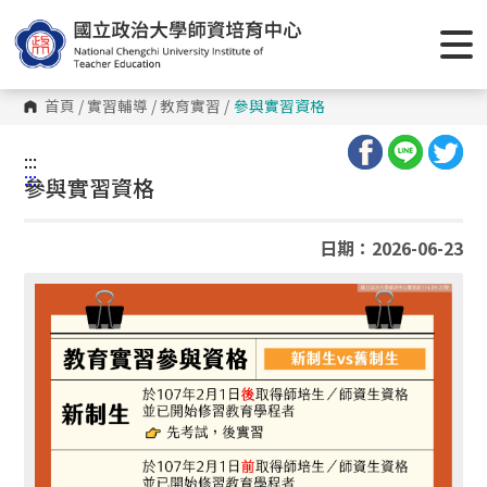
跳
到
主
要
內
容
首頁
/
實習輔導
/
教育實習
/
參與實習資格
區
塊
:::
:::
參與實習資格
日期：2026-06-23