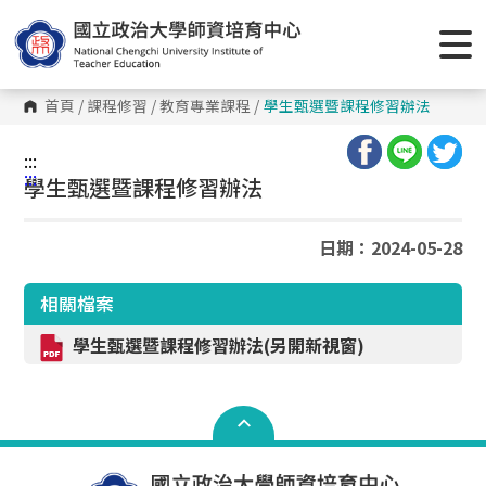
跳
到
主
要
內
容
首頁
/
課程修習
/
教育專業課程
/
學生甄選暨課程修習辦法
區
塊
:::
:::
學生甄選暨課程修習辦法
日期：2024-05-28
相關檔案
學生甄選暨課程修習辦法(另開新視窗)