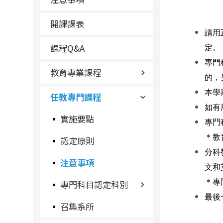
開課課表
請用
課程Q&A
定。
專門
教育專業課程
的，
本學
任教專門課程
如有
實施要點
專門
＊教
認定原則
分科
注意事項
文和
＊專
專門科目認定科別
最後
召集系所