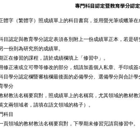
專門科目認定暨教育學分認定
正體字（繁體字）照成績單上的科目書寫，並用螢光筆或蠟筆在
科目認定與教育學分認定表須各別附上一份成績單正本，若是研
另一份則為研究所的成績單。
期正在修習的課程，請於成績欄填上「修習中」。
用修正液或立可帶等修改的部分，煩請加蓋個人私章、手印或簽
科目學分認定欄暨審核欄最後面的必備學分、選備學分與合計學
育學分
教材教法名稱要寫對，照成績單上的名稱寫，尤其領域的教材教
英文兩領域者，請填在語文領域的格子）。
門科目
一頁領域的教材教法名稱要寫對，下學期未修習完請寫修習中。