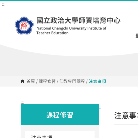
:::
跳
到
主
要
內
容
區
塊
首頁
/
課程修習
/
任教專門課程
/
注意事項
:::
:::
課程修習
注意事
注意事項