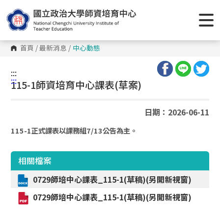
跳
到
主
要
內
容
首頁
/
最新消息
/
中心動態
區
塊
:::
:::
115-1師資培育中心課表(草案)
日期：2026-06-11
115-1正式課表以課務組7/13公告為主。
相關檔案
0729師培中心課表_115-1(草稿)(另開新視窗)
0729師培中心課表_115-1(草稿)(另開新視窗)