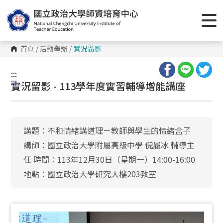
跳
到
主
要
內
容
首頁
/
活動舉辦
/
實況留影
區
塊
:::
:::
實況留影 - 113學年度實習輔導增能講座
講題：不和情緒講道理－教師與學生的情緒盒子
講師：國立政治大學附屬高級中學 倪履冰 輔導主
任 時間：113年12月30日（星期一）14:00-16:00
地點：國立政治大學研究大樓203教室