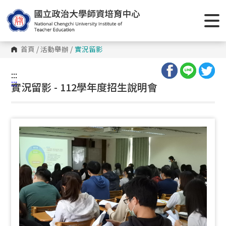
跳
到
主
要
內
容
首頁
/
活動舉辦
/
實況留影
區
塊
:::
:::
實況留影 - 112學年度招生說明會