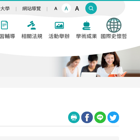
A
A
治大學
網站導覽
A
習輔導
相關法規
活動舉辦
學術成果
國際史懷哲