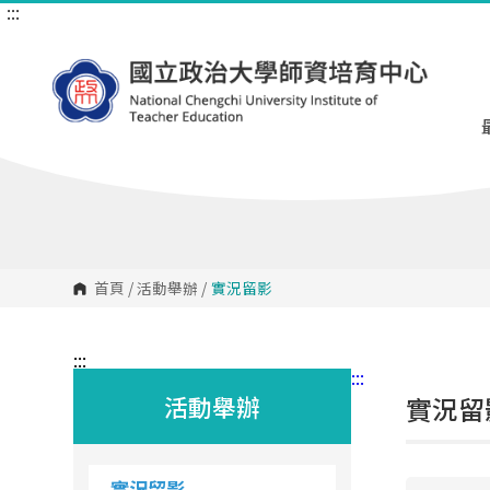
:::
跳
到
主
要
內
容
區
塊
首頁
/
活動舉辦
/
實況留影
:::
:::
活動舉辦
實況留
實況留影