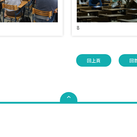
8
回上頁
回