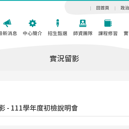
回首頁
政
最新消息
中心簡介
招生甄選
師資團隊
課程修習
實
實況留影
影 - 111學年度初檢說明會