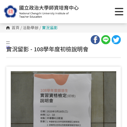
跳
到
主
要
內
容
首頁
/
活動舉辦
/
實況留影
區
塊
:::
:::
實況留影 - 108學年度初檢說明會