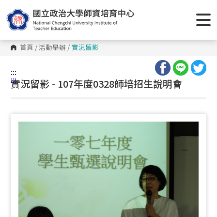
跳
到
主
要
內
容
首頁
/
活動舉辦
/
實況留影
區
塊
:::
:::
實況留影 - 107年度0328師培招生說明會