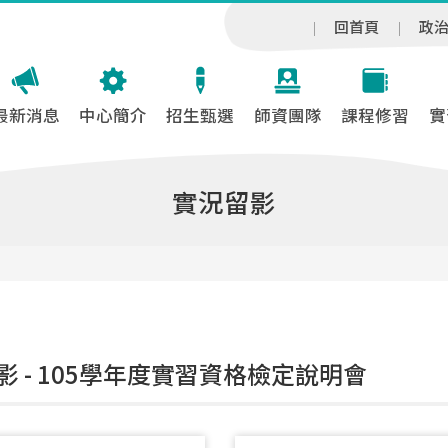
回首頁
政
最新消息
中心簡介
招生甄選
師資團隊
課程修習
實
實況留影
影 - 105學年度實習資格檢定說明會