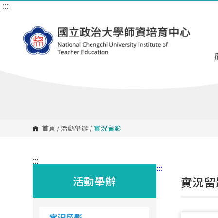
:::
跳
到
主
要
內
容
區
塊
首頁
/
活動舉辦
/
實況留影
:::
:::
活動舉辦
實況留
實況留影