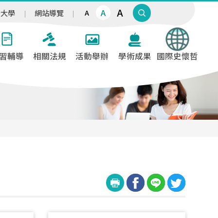
A
A
治大學
網站導覽
A
習輔導
相關法規
活動舉辦
學術成果
國際史懷哲