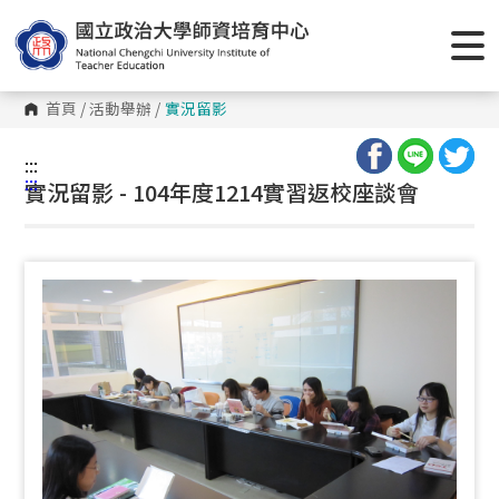
跳
到
主
要
內
容
首頁
/
活動舉辦
/
實況留影
區
塊
:::
:::
實況留影 - 104年度1214實習返校座談會