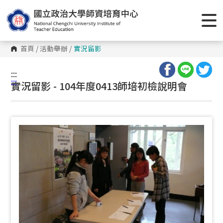
跳
到
主
要
內
容
首頁
/
活動舉辦
/
實況留影
區
塊
:::
:::
實況留影 - 104年度0413師培初檢說明會