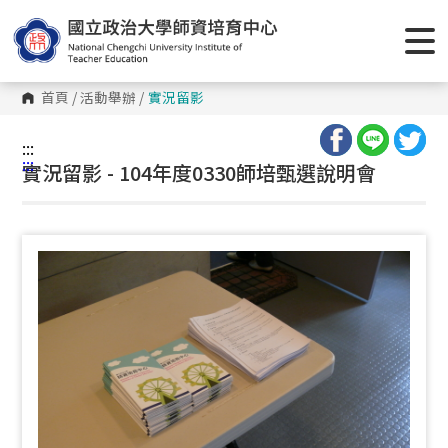
跳
到
主
要
內
容
首頁
/
活動舉辦
/
實況留影
區
塊
:::
:::
實況留影 - 104年度0330師培甄選說明會