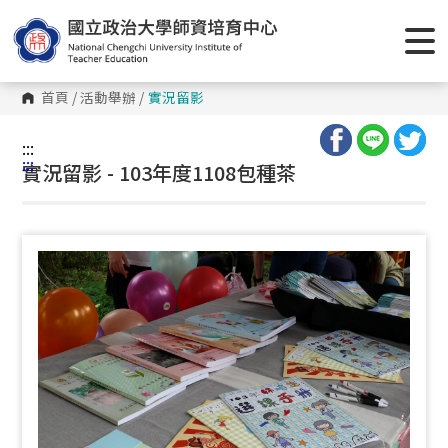
跳
到
主
要
內
容
首頁
/
活動舉辦
/
實況留影
區
塊
:::
:::
實況留影 - 103年度1108包種茶