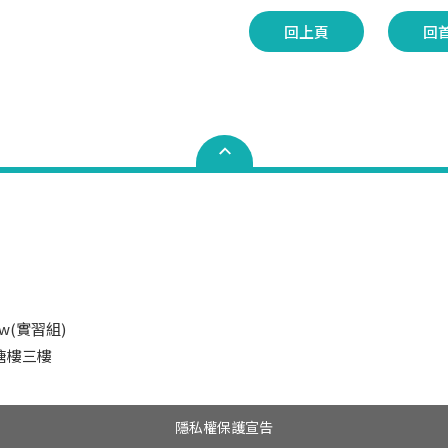
回上頁
回
.tw(實習組)
井塘樓三樓
隱私權保護宣告