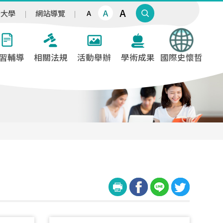
A
A
治大學
網站導覽
A
習輔導
相關法規
活動舉辦
學術成果
國際史懷哲