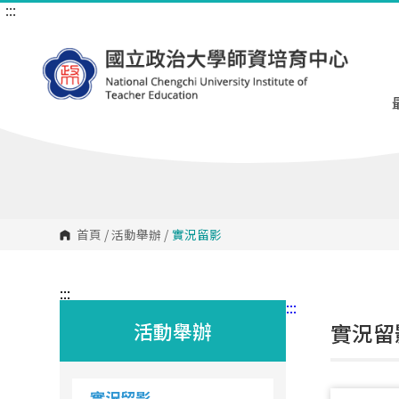
:::
跳
到
主
要
內
容
區
塊
首頁
/
活動舉辦
/
實況留影
:::
:::
活動舉辦
實況留影
實況留影