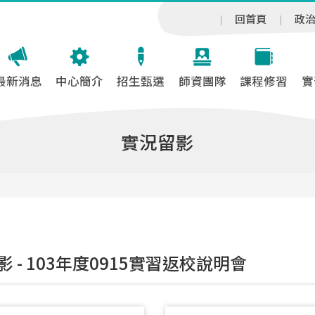
回首頁
政
最新消息
中心簡介
招生甄選
師資團隊
課程修習
實
實況留影
 - 103年度0915實習返校說明會