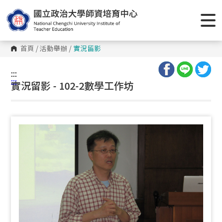
跳
到
主
要
內
容
首頁
/
活動舉辦
/
實況留影
區
塊
:::
:::
實況留影 - 102-2數學工作坊