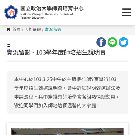
跳
到
主
要
內
容
首頁
/
活動舉辦
/
實況留影
區
塊
:::
:::
實況留影 - 103學年度師培招生說明會
本中心於103.3.25中午於井塘樓413教室舉行103
學年度招生甄選說明會，會中詳細說明甄選辦法及
申請流程。其中穿插有師培學會各組熱情總動員，
歡迎同學們加入師培這個溫馨的大家庭!