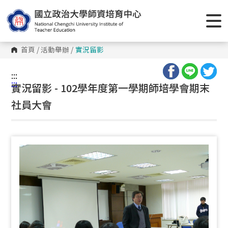
跳
到
主
要
內
容
首頁
/
活動舉辦
/
實況留影
區
塊
:::
:::
實況留影 - 102學年度第一學期師培學會期末
社員大會