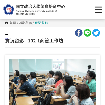
跳
到
主
要
內
容
首頁
/
活動舉辦
/
實況留影
區
塊
:::
:::
實況留影 - 102-1商管工作坊