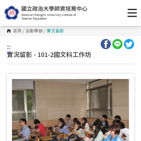
跳
到
主
要
內
容
首頁
/
活動舉辦
/
實況留影
區
塊
:::
:::
實況留影 - 101-2國文科工作坊