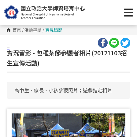
跳
到
主
要
內
容
首頁
/
活動舉辦
/
實況留影
區
塊
:::
:::
實況留影 - 包種茶節參觀者相片(20121103招
生宣傳活動)
高中生、家長、小孩參觀照片；遊戲指定相片