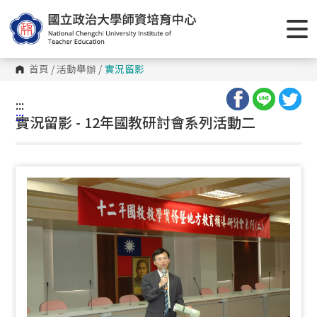
跳
到
主
要
內
容
首頁
/
活動舉辦
/
實況留影
區
塊
:::
:::
實況留影 - 12年國教研討會系列活動二