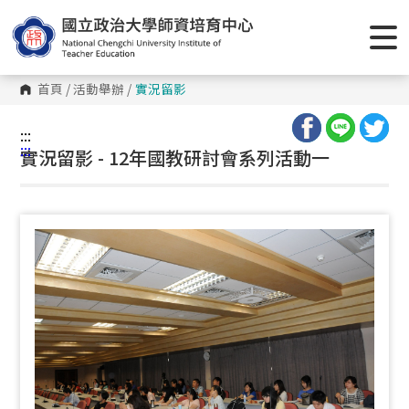
跳
到
主
要
內
容
首頁
/
活動舉辦
/
實況留影
區
塊
:::
:::
實況留影 - 12年國教研討會系列活動一