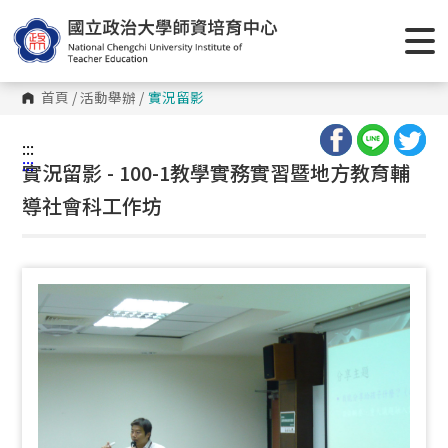
跳
到
主
要
內
容
首頁
/
活動舉辦
/
實況留影
區
塊
:::
:::
實況留影 - 100-1教學實務實習暨地方教育輔
導社會科工作坊