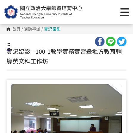
跳
到
主
要
內
容
首頁
/
活動舉辦
/
實況留影
區
塊
:::
:::
實況留影 - 100-1教學實務實習暨地方教育輔
導英文科工作坊