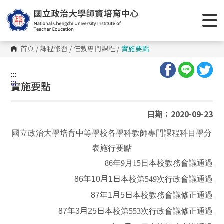
跳
到
主
要
內
容
首頁
/
課程修習
/
任教專門課程
/
實施要點
區
塊
:::
:::
實施要點
日期：2020-09-23
國立政治大學培育中等學校各學科教師專門課程科目學分
表施行要點
86
年9月15日
本校教務會議通過
86年10月1日
本校第549次行政會議通過
87年1月5日
本校教務會議修正通過
87年3月25日
本校第553次行政會議修正通過