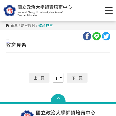
跳
到
主
要
內
容
首頁
/
課程修習
/
教育見習
區
塊
:::
:::
教育見習
上一頁
下一頁