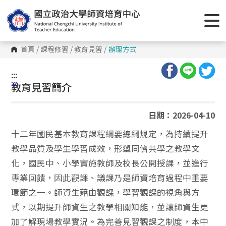
跳
到
主
要
內
容
首頁
/
課程修習
/
教育見習
/
辦理方式
區
塊
:::
:::
教育見習簡介
日期：2026-04-10
十二年國民基本教育課程綱要總綱規定，為持續提升
教學品質及學生學習成效，形塑同儕共學之教學文
化，國民中、小學實施教師及校長公開授課，並進行
專業回饋，因此觀課、議課乃是師資培育過程中重要
環節之一。師資生藉由觀課，學習觀課的視角與方
式，以期提升師資生之教學相關知能，並讓師資生更
加了解現場教學實況。為完善見習觀課之制度，本中